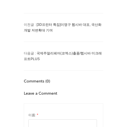
이전글 :
[3D프린터 특집]이명구 헵시바 대표, 국산화
개발 저변확대 기여
다음글 :
국제주얼리페어(코엑스)출품/헵시바 미크래
프트PLUS
Comments (0)
Leave a Comment
이름:
*