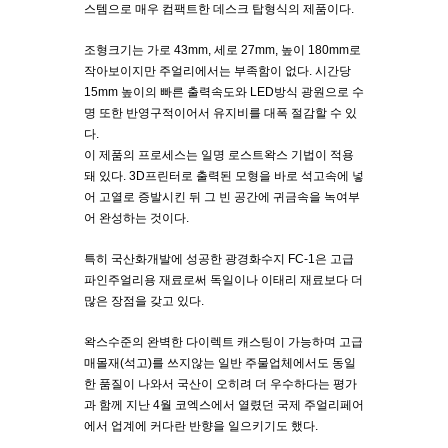
스템으로 매우 컴팩트한 데스크 탑형식의 제품이다.
조형크기는 가로 43mm, 세로 27mm, 높이 180mm로
작아보이지만 주얼리에서는 부족함이 없다. 시간당
15mm 높이의 빠른 출력속도와 LED방식 광원으로 수
명 또한 반영구적이어서 유지비를 대폭 절감할 수 있
다.
이 제품의 프로세스는 일명 로스트왁스 기법이 적용
돼 있다. 3D프린터로 출력된 모형을 바로 석고속에 넣
어 고열로 증발시킨 뒤 그 빈 공간에 귀금속을 녹여부
어 완성하는 것이다.
특히 국산화개발에 성공한 광경화수지 FC-1은 고급
파인주얼리용 재료로써 독일이나 이태리 재료보다 더
많은 장점을 갖고 있다.
왁스수준의 완벽한 다이렉트 캐스팅이 가능하며 고급
매몰재(석고)를 쓰지않는 일반 주물업체에서도 동일
한 품질이 나와서 국산이 오히려 더 우수하다는 평가
과 함께 지난 4월 코엑스에서 열렸던 국제 주얼리페어
에서 업계에 커다란 반향을 일으키기도 했다.