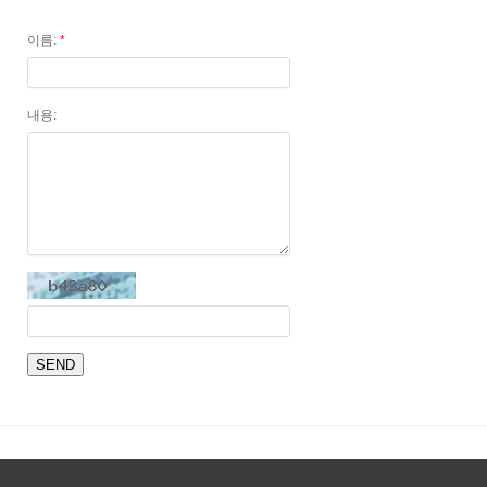
이름:
*
내용: