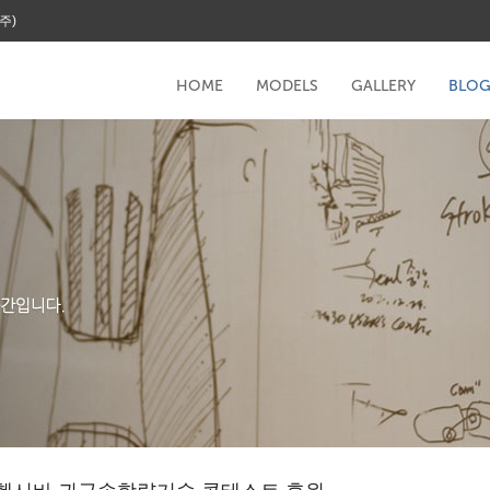
주)
HOME
MODELS
GALLERY
BLO